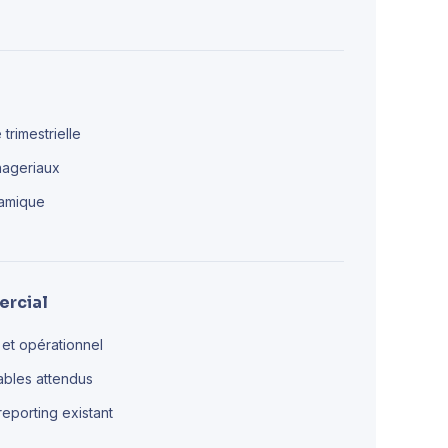
 trimestrielle
anageriaux
ynamique
ercial
r et opérationnel
vrables attendus
reporting existant