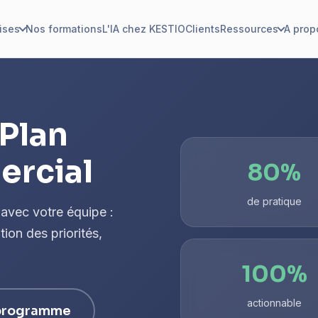
ises
Nos formations
L'IA chez KESTIO
Clients
Ressources
A prop
 Plan
ercial
80%
de pratique
 avec votre équipe :
ion des priorités,
100%
actionnable
 programme