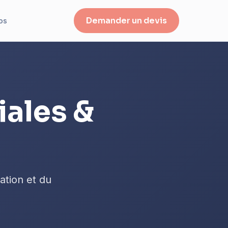
Demander un devis
os
ales &
ation et du