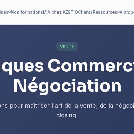
ises
Nos formations
L'IA chez KESTIO
Clients
Ressources
À prop
VENTE
iques Commerci
Négociation
ons pour maîtriser l'art de la vente, de la négoci
closing.