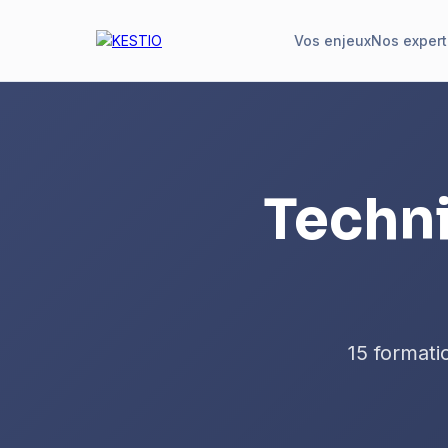
Vos enjeux
Nos expert
Techn
15 formati