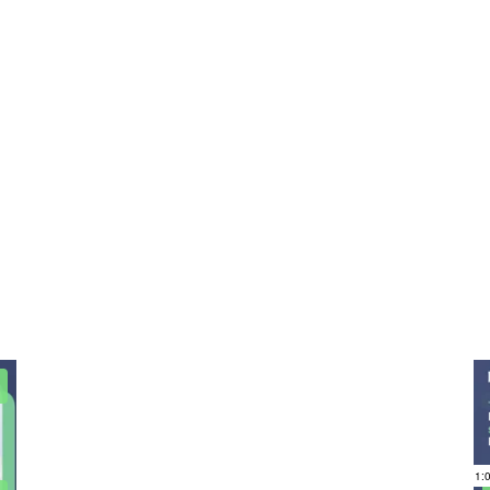
Tous nos webinars
ons gratuites animées par nos experts pour booster votre per
commerciale