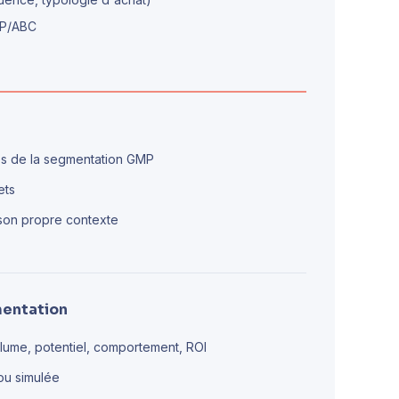
MP/ABC
es de la segmentation GMP
ets
 son propre contexte
mentation
volume, potentiel, comportement, ROI
ou simulée