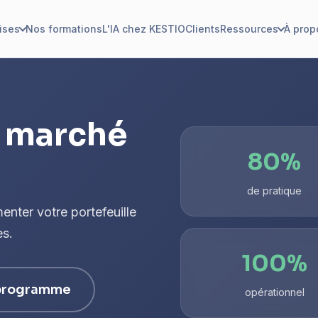
ises
Nos formations
L'IA chez KESTIO
Clients
Ressources
À prop
 marché
80%
de pratique
ter votre portefeuille
es.
100%
 programme
opérationnel