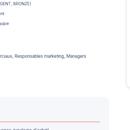
 ARGENT, BRONZE)
ent
quipe
erciaux, Responsables marketing, Managers
uence, typologie d'achat)