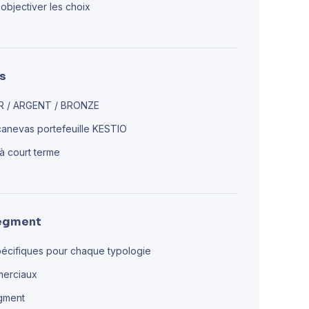
 objectiver les choix
ts
OR / ARGENT / BRONZE
u canevas portefeuille KESTIO
s à court terme
segment
écifiques pour chaque typologie
merciaux
egment