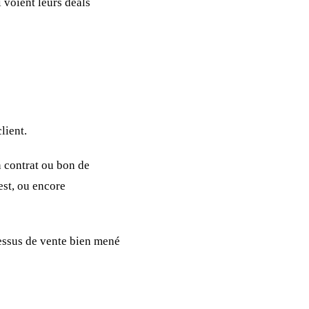
 voient leurs deals
lient.
n contrat ou bon de
est, ou encore
cessus de vente bien mené