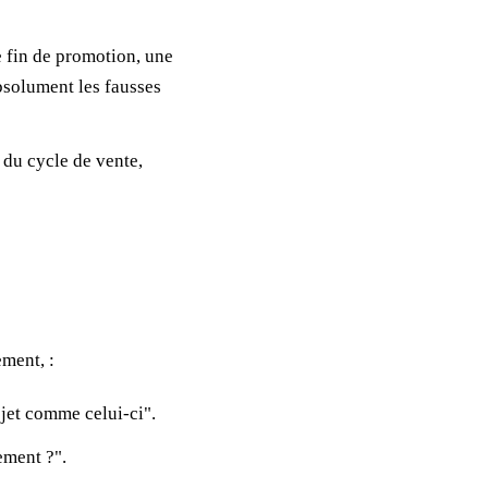
 fin de promotion, une
absolument les fausses
 du cycle de vente,
ement, :
ojet comme celui-ci".
ement ?".