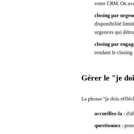
votre CRM. On ava
closing par urgen
disponibilité limit
urgences qui détru
closing par engag
rendant le closing 
Gérer le "je doi
La phrase "je dois réfléch
accueillez-la
: d'a
questionnez
: pour