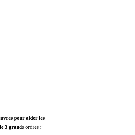
œuvres pour aider les
de 3 gran
ds ordres :