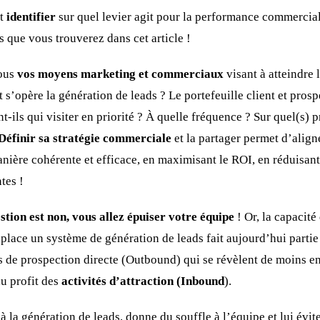
et
identifier
sur quel levier agit pour la performance commercial
s que vous trouverez dans cet article !
ous
vos moyens marketing et commerciaux
visant à atteindre l
opère la génération de leads ? Le portefeuille client et prospe
ils qui visiter en priorité ? À quelle fréquence ? Sur quel(s) 
Définir sa stratégie commerciale
et la partager permet d’aligne
nière cohérente et efficace, en maximisant le ROI, en réduisant 
tes !
estion est non, vous allez épuiser votre équipe
! Or, la capacité
lace un système de génération de leads fait aujourd’hui partie 
és de prospection directe (Outbound) qui se révèlent de moins e
au profit des
activités d’attraction (Inbound
).
 à la génération de leads, donne du souffle à l’équipe et lui évit