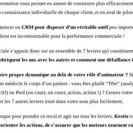
nformation vous permet en amont de construire plus efficacement
 connaissance individuelle de chaque client, et en aval de pilote
mmencer ou
CRM pour disposer d’un véritable outil
peu importe 
client est incontournable pour la performance commerciale !
ale s’appuie donc sur un ensemble de 7 leviers qui constituen
imbriquent les uns avec les autres et comment une défaillance
otre propre dynamique au delà de votre rôle d’animateur ?
Si
médecin le corps d’un patient : vous êtes plutôt “Tête” (analyt
ctif) ou Pied (on court, on court, action, action !) ? Cernez vot
et les 7 autres leviers iront dans votre sens plus facilement.
que pour prendre ce recul et agir sur tous les leviers.
Kestio
v
orienter les actions, de s’assurer que les moteurs tournent ro