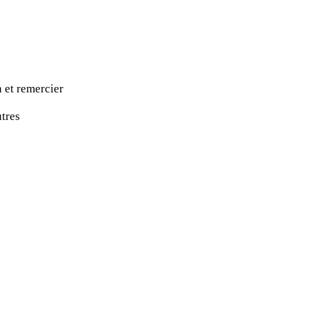
n et remercier
utres