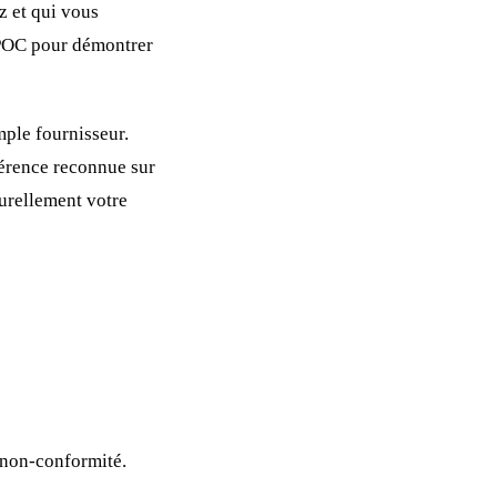
z et qui vous
s POC pour démontrer
ple fournisseur.
férence reconnue sur
turellement votre
 non-conformité.