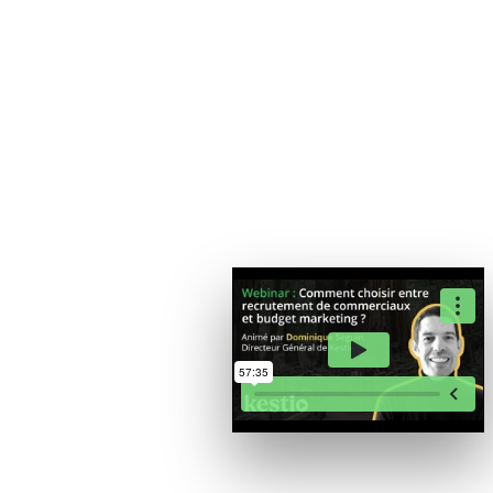
IA & INNOVATION
Recrutement
commercial
ou budget
marketing :
comment
choisir ?
45 minutes
Notre Directeur
Général vous aide à
arbitrer entre