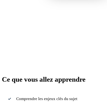
recrutement
commercial et
investissements en
marketing digital lors
d'un Webinar inédit
Ce que vous allez apprendre
Comprendre les enjeux clés du sujet