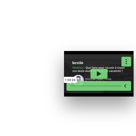
WEBINAR
Webinar
45 minutes
Fabien Comtet,
Président de Kestio,
vous présente 4
techniques de closing
pour inciter vos
clients à l'achat avant
de partir en vacances
!