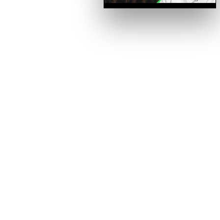
interactions à distance
ou en self
service.Fabien vous
présente ainsi 6 clés
pour moderniser votre
organisation
commerciale et bâtir
un système
commercial solide et
réplicable !