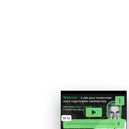
IA & INNOVATION
6 clés pour
moderniser
votre
organisation
commerciale
45 minutes
La réalité de vos
clients a changé : la
majorité d’entre eux
préfère désormais les