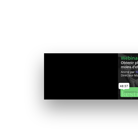
plus
outée, usante
vants.