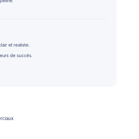
peline.
air et realiste.
ateurs de succès.
rciaux