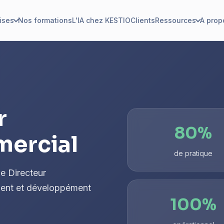
ises
Nos formations
L'IA chez KESTIO
Clients
Ressources
A prop
r
80%
mercial
de pratique
e Directeur
ment et développément
100%