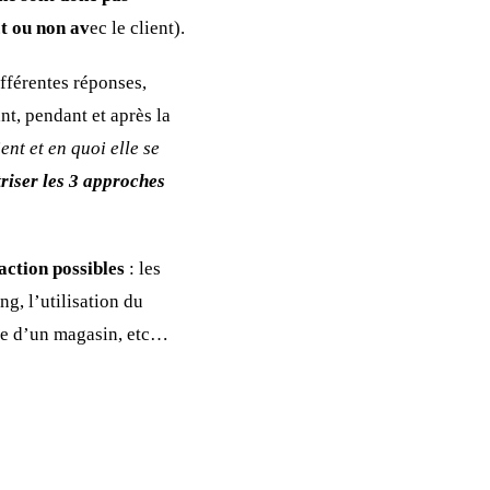
ct ou non av
ec le client).
différentes réponses,
nt, pendant et après la
nt et en quoi elle se
riser les 3 approches
action possibles
: les
g, l’utilisation du
sse d’un magasin, etc…