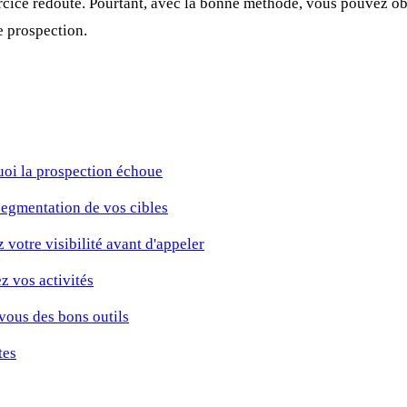
rcice redouté. Pourtant, avec la bonne méthode, vous pouvez obt
e prospection.
uoi la prospection échoue
segmentation de vos cibles
z votre visibilité avant d'appeler
z vos activités
vous des bons outils
tes