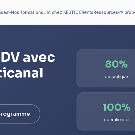
ises
Nos formations
L'IA chez KESTIO
Clients
Ressources
À prop
RDV avec
80%
ticanal
de pratique
100%
 programme
opérationnel