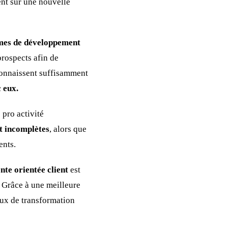
ent sur une nouvelle
rmes de développement
rospects afin de
 connaissent suffisamment
 eux.
 pro activité
nt incomplètes
, alors que
ents.
te orientée client
est
t. Grâce à une meilleure
aux de transformation