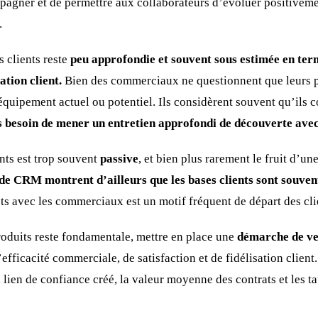
pagner et de permettre aux collaborateurs d’évoluer positivem
.
s clients reste
peu approfondie et souvent sous estimée en te
ation client.
Bien des commerciaux ne questionnent que leurs p
équipement actuel ou potentiel. Ils considèrent souvent qu’ils
s besoin de mener un entretien approfondi de découverte avec
nts est trop souvent
passive
, et bien plus rarement le fruit d’une
 de CRM montrent d’ailleurs que les bases clients sont souve
cts avec les commerciaux est un motif fréquent de départ des cli
roduits reste fondamentale, mettre en place une
démarche de ven
’efficacité commerciale, de satisfaction et de fidélisation clien
 lien de confiance créé, la valeur moyenne des contrats et les t