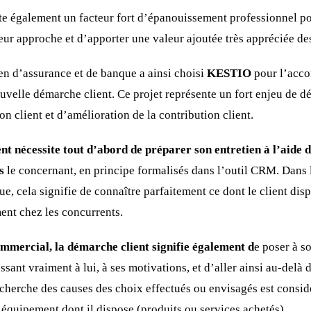
te également un facteur fort d’épanouissement professionnel po
eur approche et d’apporter une valeur ajoutée très appréciée des
n d’assurance et de banque a ainsi choisi
KESTIO
pour l’acco
velle démarche client. Ce projet représente un fort enjeu de 
on client et d’amélioration de la contribution client.
ent nécessite tout d’abord de préparer son entretien à l’aide d
s
le concernant, en principe formalisés dans l’outil CRM. Dans
ue, cela signifie de connaître parfaitement ce dont le client dis
ment chez les concurrents.
ommercial, la démarche client signifie également d
e poser à s
ssant vraiment à lui, à ses motivations, et d’aller ainsi au-delà 
cherche des causes des choix effectués ou envisagés est consi
’équipement dont il dispose (produits ou services achetés).