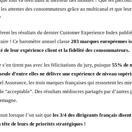
 que tout va bien dans le meilleur des mondes ? Que les parcours
 les attentes des consommateurs grâce au multicanal et que leu
?
rent les résultats du dernier Customer Experience Index publié 
aire ! Ce baromètre annuel classe
203 marques européennes iss
té de leur expérience client
et la fidélité des consommateurs.
e s’en tirent pas avec les félicitations du jury, puisque
55% de m
seule d’entre elles ne délivre une expérience de niveau supér
l Assurance, les trois marques françaises qui ressortent les mi
ple “acceptable”. Des résultats médiocres partagés par d’autres 
lemagne.
tout lorsque l’on sait que
les 3/4 des dirigeants français disen
 tête de leurs de priorités stratégiques !