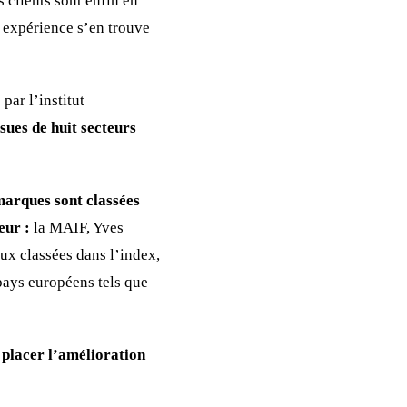
 clients sont enfin en
r expérience s’en trouve
par l’institut
ues de huit secteurs
arques sont classées
ieur :
la MAIF, Yves
eux classées dans l’index,
pays européens tels que
t placer l’amélioration