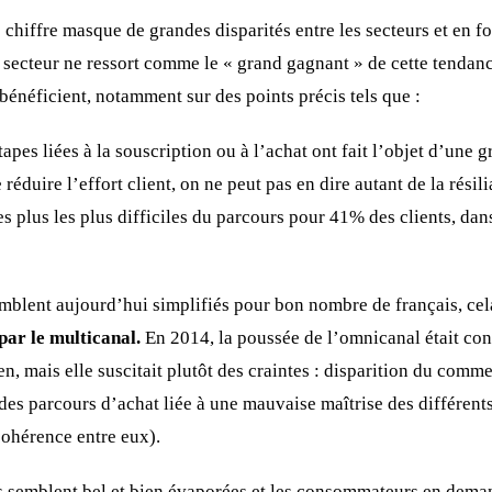
 chiffre masque de grandes disparités entre les secteurs et en f
secteur ne ressort comme le « grand gagnant » de cette tendanc
bénéficient, notamment sur des points précis tels que :
apes liées à la souscription ou à l’achat ont fait l’objet d’une g
réduire l’effort client, on ne peut pas en dire autant de la résili
s plus les plus difficiles du parcours pour 41% des clients, da
!
semblent aujourd’hui simplifiés pour bon nombre de français, c
 par le multicanal.
En 2014, la poussée de l’omnicanal était con
ien, mais elle suscitait plutôt des craintes : disparition du comm
des parcours d’achat liée à une mauvaise maîtrise des différent
ohérence entre eux).
s semblent bel et bien évaporées et les consommateurs en deman