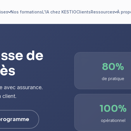
ises
Nos formations
L'IA chez KESTIO
Clients
Ressources
À prop
sse de
80%
cès
de pratique
re avec assurance.
 client.
100%
 programme
opérationnel