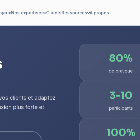
njeux
Nos expertises
Clients
Ressources
A propos
80%
s
de pratique
)
3-10
vos clients et adaptez
ion plus forte et
participants
100%