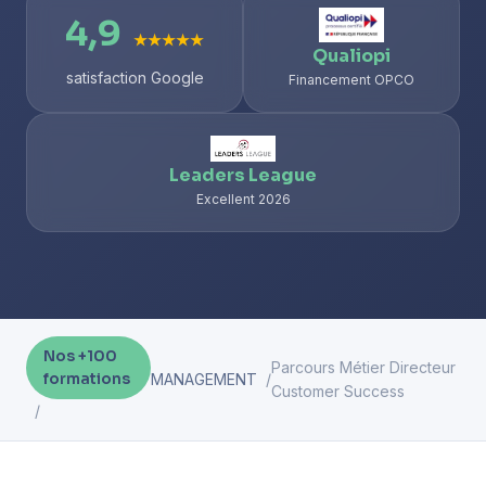
4,9
★★★★★
Qualiopi
satisfaction Google
Financement OPCO
Leaders League
Excellent 2026
Nos +100
Parcours Métier Directeur
formations
MANAGEMENT
Customer Success