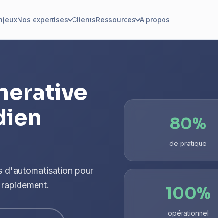
njeux
Nos expertises
Clients
Ressources
A propos
enerative
dien
80%
de pratique
s d'automatisation pour
 rapidement.
100%
opérationnel