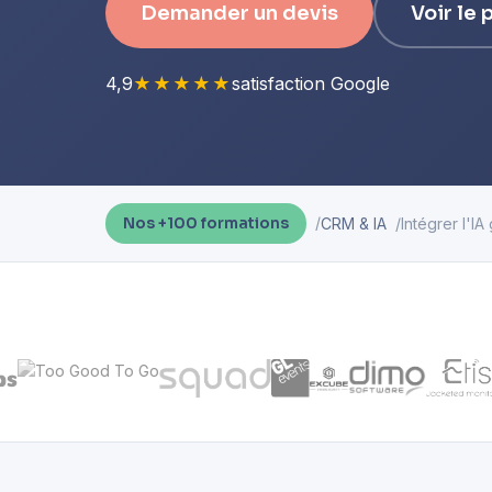
Demander un devis
Voir le
4,9
★★★★★
satisfaction Google
CRM & IA
Intégrer l'I
Nos +100 formations