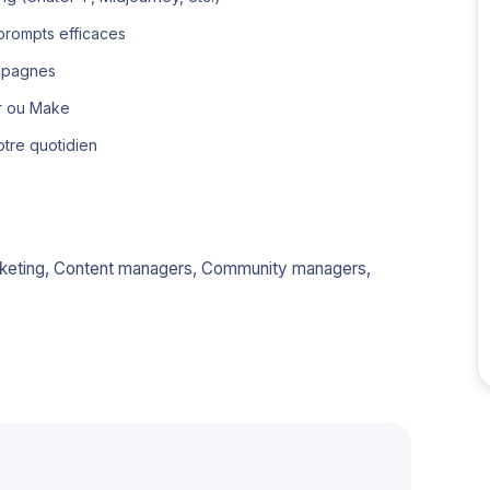
prompts efficaces
ampagnes
r ou Make
otre quotidien
rketing, Content managers, Community managers,