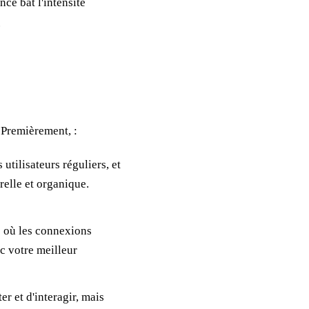
ce bat l'intensité
.
 Premièrement, :
utilisateurs réguliers, et
relle et organique.
me où les connexions
nc votre meilleur
r et d'interagir, mais