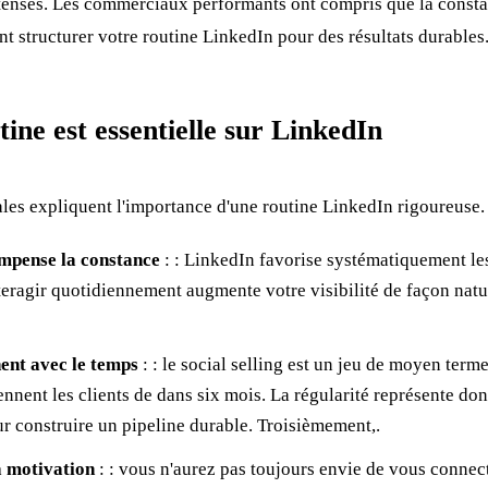
ntenses. Les commerciaux performants ont compris que la constan
t structurer votre routine LinkedIn pour des résultats durables
ine est essentielle sur LinkedIn
les expliquent l'importance d'une routine LinkedIn rigoureuse.
mpense la constance
: : LinkedIn favorise systématiquement les 
nteragir quotidiennement augmente votre visibilité de façon natu
nent avec le temps
: : le social selling est un jeu de moyen ter
ennent les clients de dans six mois. La régularité représente do
r construire un pipeline durable. Troisièmement,.
la motivation
: : vous n'aurez pas toujours envie de vous connecte