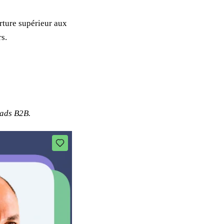
rture supérieur aux
rs.
eads B2B.