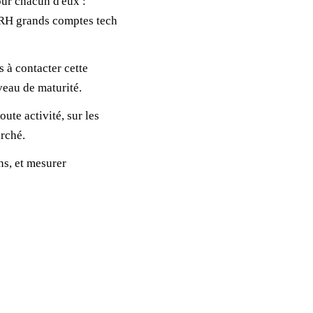
ur chacun d'eux :
DRH grands comptes tech
 à contacter cette
iveau de maturité.
oute activité, sur les
arché.
ns, et mesurer