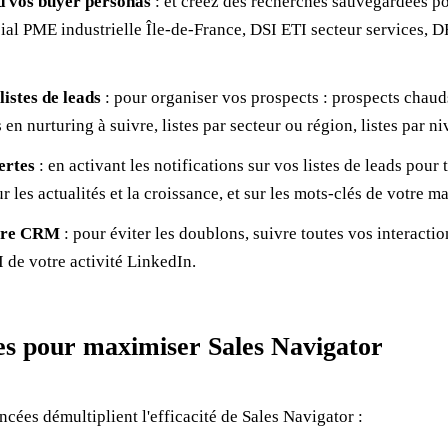
d vos buyer personas
: et créez des recherches sauvegardées po
al PME industrielle Île-de-France, DSI ETI secteur services, 
listes de leads
: pour organiser vos prospects : prospects chauds
en nurturing à suivre, listes par secteur ou région, listes par n
ertes
: en activant les notifications sur vos listes de leads pour t
 les actualités et la croissance, et sur les mots-clés de votre m
otre CRM
: pour éviter les doublons, suivre toutes vos interactio
 de votre activité LinkedIn.
es pour maximiser Sales Navigator
cées démultiplient l'efficacité de Sales Navigator :