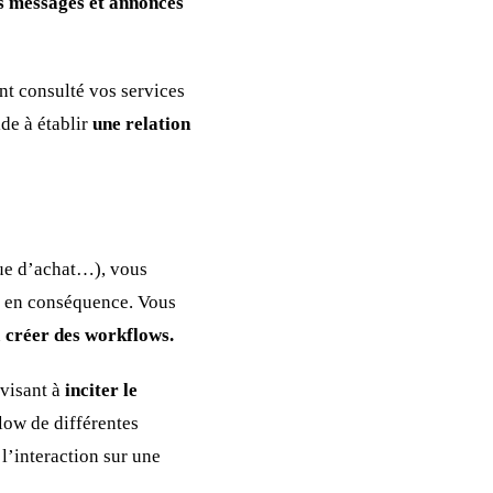
es messages et annonces
nt consulté vos services
de à établir
une relation
que d’achat…), vous
ng en conséquence. Vous
n
créer des workflows.
 visant à
inciter le
low de différentes
l’interaction sur une