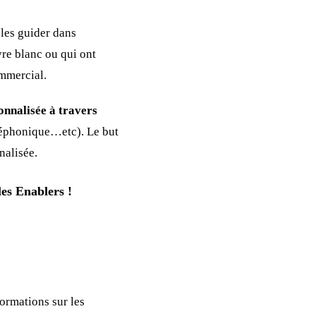
les guider dans
vre blanc ou qui ont
ommercial.
onnalisée à travers
éléphonique…etc). Le but
nalisée.
les Enablers !
formations sur les