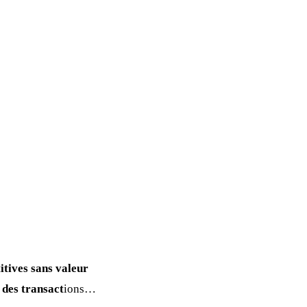
itives sans valeur
 des transact
ions…