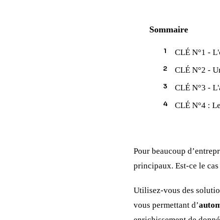
Sommaire
CLÉ N°1 - L'
CLÉ N°2 - Un
CLÉ N°3 - L'
CLÉ N°4 : Le
Pour beaucoup d’entrep
principaux. Est-ce le cas
Utilisez-vous des soluti
vous permettant d’
autom
enrichissement de donné