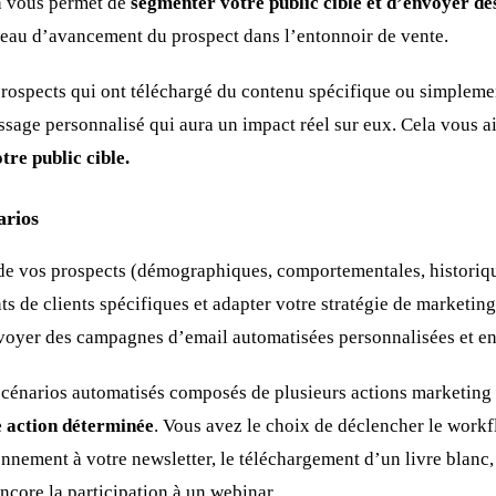
n vous permet de
segmenter votre public cible et d’envoyer d
veau d’avancement du prospect dans l’entonnoir de vente.
rospects qui ont téléchargé du contenu spécifique ou simpleme
sage personnalisé qui aura un impact réel sur eux. Cela vous ai
tre public cible.
arios
s de vos prospects (démographiques, comportementales, histori
s de clients spécifiques et adapter votre stratégie de marketi
voyer des campagnes d’email automatisées personnalisées et e
scénarios automatisés composés de plusieurs actions marketing
e action déterminée
. Vous avez le choix de déclencher le workf
nnement à votre newsletter, le téléchargement d’un livre blanc, 
ncore la participation à un webinar..