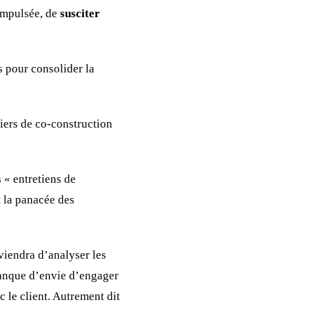
impulsée, de
susciter
s pour consolider la
iers de co-construction
 « entretiens de
t la panacée des
viendra d’analyser les
 manque d’envie d’engager
c le client. Autrement dit