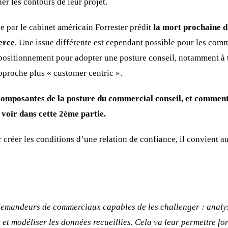
ner les contours de leur projet.
e par le cabinet américain Forrester prédit
la mort prochaine 
erce
. Une issue différente est cependant possible pour les comm
 positionnement pour adopter une posture conseil, notamment à tr
proche plus « customer centric ».
 composantes de la posture du commercial conseil, et commen
 voir dans cette 2ème partie.
ur créer les conditions d’une relation de confiance, il convient a
demandeurs de commerciaux capables de les challenger : analys
et modéliser les données recueillies. Cela va leur permettre fo