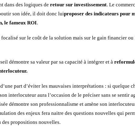
ont dans des logiques de
retour sur investissement
. Le commerci
boutir son idée, il doit donc lui
proposer des indicateurs pour me
on, le fameux ROI
.
s focalisé sur le coût de la solution mais sur le gain financier o
eil démontre sa valeur par sa capacité à intégrer et à
reformule
nterlocuteur.
d’une part d’éviter les mauvaises interprétations : si quelque c
n interlocuteur aura l’occasion de le préciser sans se sentir ag
isée démontre son professionnalisme et amène son interlocuteur 
mulation des enjeux fera naitre des questions nouvelles qui perm
u des propositions nouvelles.