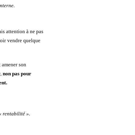
interne.
is attention à ne pas
loir vendre quelque
t amener son
r,
non pas pour
ent.
rentabilité ».