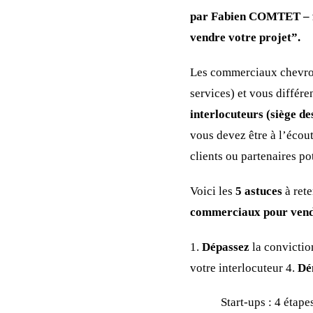
par Fabien COMTET – fo
vendre votre projet”.
Les commerciaux chevron
services) et vous différ
interlocuteurs (siège de
vous devez être à l’écout
clients ou partenaires po
Voici les
5 astuces
à rete
commerciaux pour vendr
1.
Dépassez
la conviction
votre interlocuteur 4.
Dé
Start-ups : 4 étape