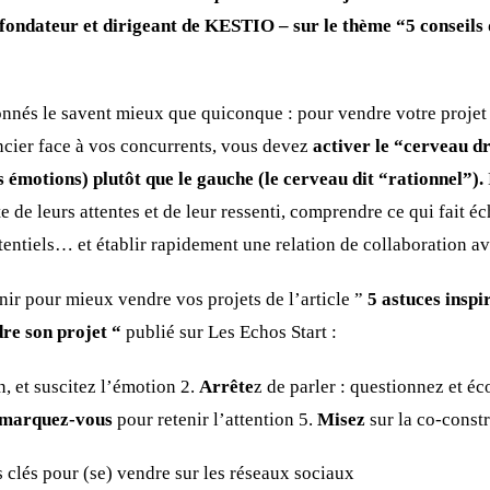
ndateur et dirigeant de KESTIO – sur le thème “5 conseil
nés le savent mieux que quiconque : pour vendre votre projet 
encier face à vos concurrents, vous devez
activer le “cerveau dr
s émotions) plutôt que le gauche (le cerveau dit “rationnel”).
e de leurs attentes et de leur ressenti, comprendre ce qui fait é
tentiels… et établir rapidement une relation de collaboration a
nir pour mieux vendre vos projets de l’article ”
5 astuces inspi
e son projet “
publié sur Les Echos Start :
, et suscitez l’émotion 2.
Arrête
z de parler : questionnez et éc
marquez-vous
pour retenir l’attention 5.
Misez
sur la co-const
s clés pour (se) vendre sur les réseaux sociaux