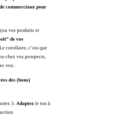
s de commerciaux pour
(ou vos produits et
oit” de vos
Le corollaire, c’est que
cho chez vos prospects,
vec eux.
rées des (bons)
outez 3.
Adaptez
le ton à
ruction