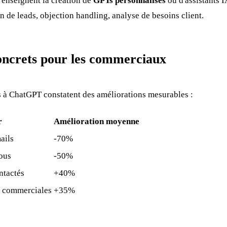
 enseignent la création de
GPTs personnalisés
ou d'assistants I
on de leads, objection handling, analyse de besoins client.
oncrets pour les commerciaux
à ChatGPT constatent des améliorations mesurables :
r
Amélioration moyenne
ails
-70%
ous
-50%
ntactés
+40%
s commerciales
+35%