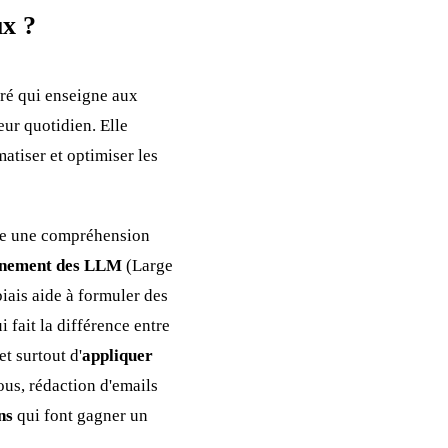
x ?
ré qui enseigne aux
eur quotidien. Elle
atiser et optimiser les
rte une compréhension
nnement des LLM
(Large
biais aide à formuler des
i fait la différence entre
t surtout d'
appliquer
us, rédaction d'emails
ns
qui font gagner un