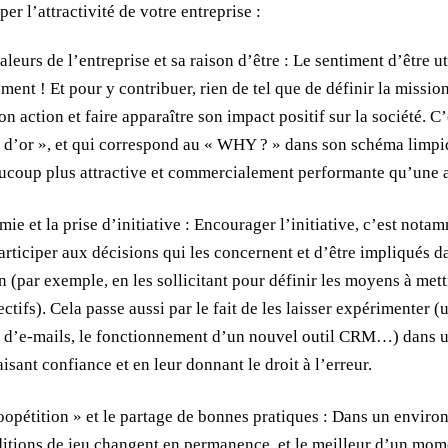
r l’attractivité de votre entreprise :
valeurs de l’entreprise et sa raison d’être : Le sentiment d’être u
ent ! Et pour y contribuer, rien de tel que de définir la mission
n action et faire apparaître son impact positif sur la société. 
e d’or », et qui correspond au « WHY ? » dans son schéma limpi
ucoup plus attractive et commercialement performante qu’une a
ie et la prise d’initiative : Encourager l’initiative, c’est nota
ticiper aux décisions qui les concernent et d’être impliqués da
en (par exemple, en les sollicitant pour définir les moyens à me
ectifs). Cela passe aussi par le fait de les laisser expérimenter 
d’e-mails, le fonctionnement d’un nouvel outil CRM…) dans un 
sant confiance et en leur donnant le droit à l’erreur.
opétition » et le partage de bonnes pratiques : Dans un envir
ditions de jeu changent en permanence, et le meilleur d’un mom