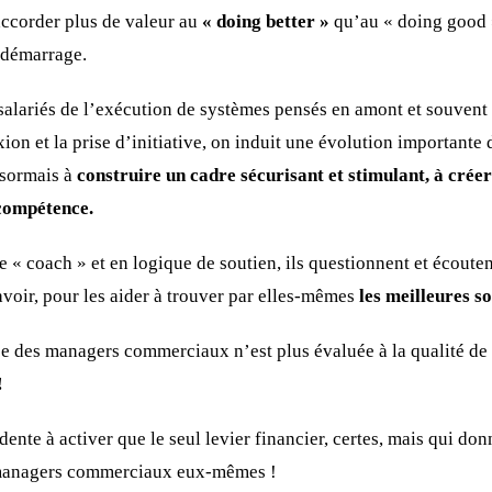
’accorder plus de valeur au
« doing better »
qu’au « doing good 
 démarrage.
 salariés de l’exécution de systèmes pensés en amont et souven
xion et la prise d’initiative, on induit une évolution importante
ésormais à
construire un cadre sécurisant et stimulant, à créer
 compétence.
 « coach » et en logique de soutien, ils questionnent et écouten
avoir, pour les aider à trouver par elles-mêmes
les meilleures s
 des managers commerciaux n’est plus évaluée à la qualité de 
!
te à activer que le seul levier financier, certes, mais qui donn
 managers commerciaux eux-mêmes !