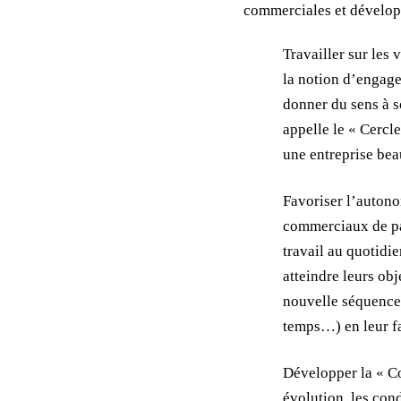
commerciales et développe
Travailler sur les 
la notion d’engagem
donner du sens à so
appelle le « Cercl
une entreprise bea
Favoriser l’autonom
commerciaux de par
travail au quotidi
atteindre leurs obj
nouvelle séquence 
temps…) en leur fai
Développer la « Co
évolution, les con