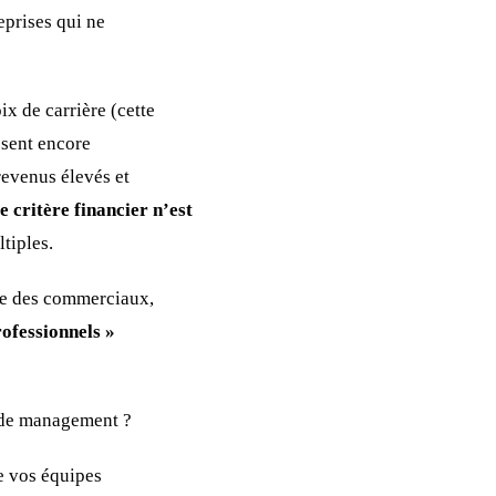
eprises qui ne
ix de carrière (cette
ssent encore
revenus élevés et
e critère financier n’est
tiples.
ère des commerciaux,
rofessionnels »
e de management ?
 vos équipes