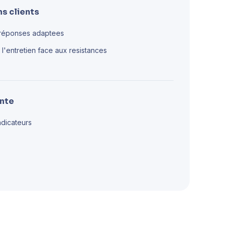
ns clients
 réponses adaptees
 l'entretien face aux resistances
ente
ndicateurs