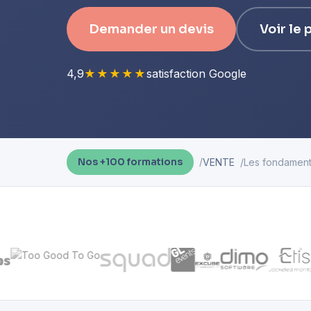
Demander un devis
Voir le
4,9
★★★★★
satisfaction Google
VENTE
Les fondament
Nos +100 formations