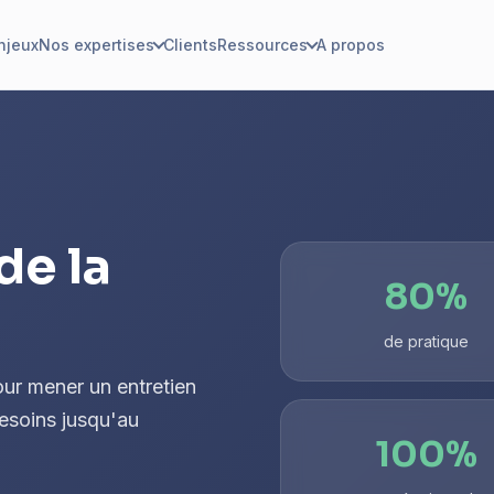
njeux
Nos expertises
Clients
Ressources
A propos
de la
80%
de pratique
ur mener un entretien
besoins jusqu'au
100%