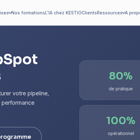
ises
Nos formations
L'IA chez KESTIO
Clients
Ressources
A prop
bSpot
s
80%
de pratique
rer votre pipeline,
e performance
100%
opérationnel
 programme