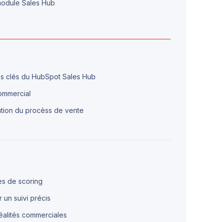
 module Sales Hub
les clés du HubSpot Sales Hub
ommercial
isation du procèss de vente
res de scoring
 un suivi précis
réalités commerciales