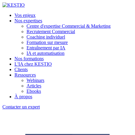
Vos enjeux
Nos expertises
Centre d'expertise Commercial & Marketing
Recrutement Commercial
Coaching individuel
Formation sur mesure
Entraînement par IA
IA et automatisation
Nos formations
L'IA chez KESTIO
Clients
Ressources
Webinars
Articles
Ebooks
À propos
Contacter un expert