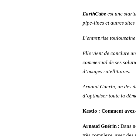
EarthCube
est une start
pipe-lines et autres site
L’entreprise toulousaine
Elle vient de conclure u
commercial de ses soluti
d’images satellitaires.
Arnaud Guerin, un des de
d’optimiser toute la dé
Kestio :
Comment avez-v
Arnaud Guérin
: Dans no
très complexe, avec des 