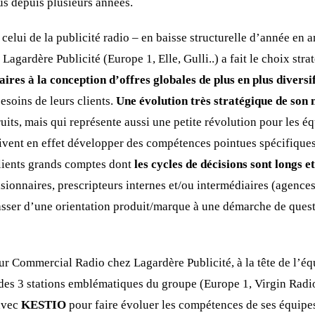
us depuis plusieurs années.
celui de la publicité radio – en baisse structurelle d’année en
 Lagardère Publicité (Europe 1, Elle, Gulli..) a fait le choix str
aires à la conception d’offres globales de plus en plus diversi
esoins de leurs clients.
Une évolution très stratégique de son
uits, mais qui représente aussi une petite révolution pour les 
ivent en effet développer des compétences pointues spécifique
clients grands comptes dont
les cycles de décisions sont longs e
isionnaires, prescripteurs internes et/ou intermédiaires (agence
sser d’une orientation produit/marque à une démarche de ques
eur Commercial Radio chez Lagardère Publicité, à la tête de l’é
s 3 stations emblématiques du groupe (Europe 1, Virgin Radio 
 avec
KESTIO
pour faire évoluer les compétences de ses équip