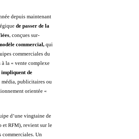
 année depuis maintenant
atégique
de passer de la
fiées
, conçues sur-
 modèle commercial,
qui
équipes commerciales du
s à la « vente complexe
t impliquent de
s média, publicitaires ou
tionnement orientée «
quipe d’une vingtaine de
et RFM), revient sur le
es commerciales. Un