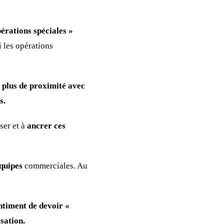
érations spéciales »
i les opérations
s plus de proximité avec
s.
ser et à
ancrer ces
équipes
commerciales. Au
entiment de devoir «
isation.