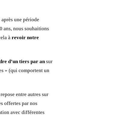
:
après une période
0 ans, nous souhaitions
cela à
revoir notre
dre d’un tiers par an
sur
les » (qui comportent un
a repose entre autres sur
es offertes par nos
tion avec différentes