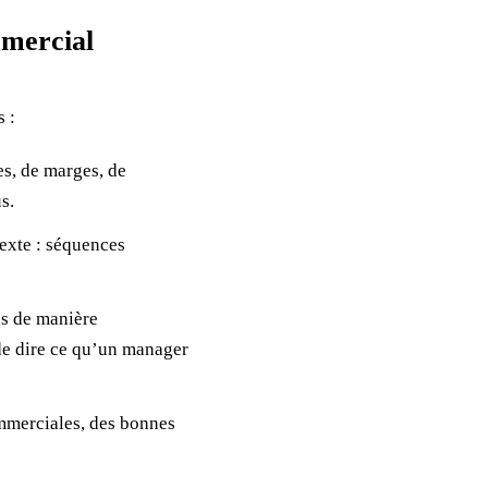
mmercial
 :
es, de marges, de
s.
exte : séquences
ns de manière
 de dire ce qu’un manager
ommerciales, des bonnes