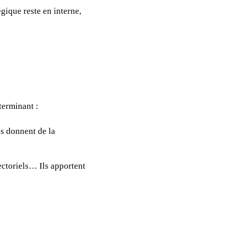
tégique reste en interne,
terminant :
ls donnent de la
ectoriels… Ils apportent