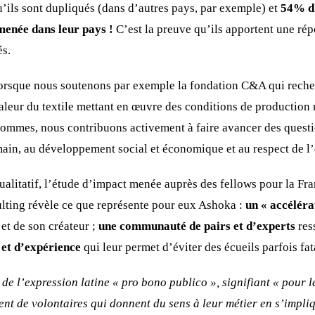
u’ils sont dupliqués (dans d’autres pays, par exemple) et
54% d’
menée dans leur pays !
C’est la preuve qu’ils apportent une rép
és.
lorsque nous soutenons par exemple la fondation C&A qui recherc
valeur du textile mettant en œuvre des conditions de production
ommes, nous contribuons activement à faire avancer des questio
main, au développement social et économique et au respect de l
alitatif, l’étude d’impact menée auprès des fellows pour la Fran
ting révèle ce que représente pour eux Ashoka :
un « accélér
et de son créateur ;
une communauté de pairs et d’experts
res
 et d’expérience
qui leur permet d’éviter des écueils parfois fata
de l’expression latine « pro bono publico », signifiant « pour l
t de volontaires qui donnent du sens à leur métier en s’impliq