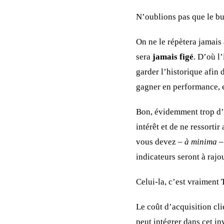
N’oublions pas que le but
On ne le répètera jamais 
sera
jamais figé
. D’où l
garder l’historique afin 
gagner en performance, e
Bon, évidemment trop d’in
intérêt et de ne ressorti
vous devez –
à minima
–
indicateurs seront à rajo
Celui-la, c’est vraiment
Le coût d’acquisition cl
peut intégrer dans cet i