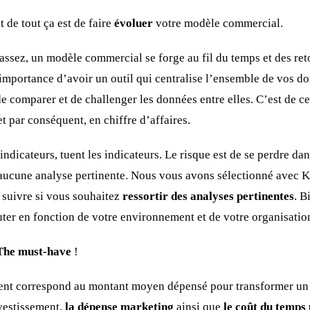
 de tout ça est de faire
évoluer
votre modèle commercial.
assez, un modèle commercial se forge au fil du temps et des reto
’importance d’avoir un outil qui centralise l’ensemble de vos d
de comparer et de challenger les données entre elles. C’est de c
t par conséquent, en chiffre d’affaires.
dicateurs, tuent les indicateurs. Le risque est de se perdre dan
r aucune analyse pertinente. Nous vous avons sélectionné avec K
 suivre si vous souhaitez
ressortir des analyses pertinentes
. B
uter en fonction de votre environnement et de votre organisation
The must-have
!
ient correspond au montant moyen dépensé pour transformer un 
nvestissement,
la dépense marketing
ainsi que
le coût du temps