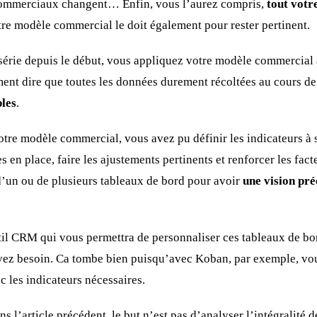
commerciaux changent… Enfin, vous l’aurez compris,
tout votr
tre modèle commercial le doit également pour rester pertinent.
série depuis le début, vous appliquez votre modèle commercial à
nt dire que toutes les données durement récoltées au cours de 
bles
.
votre modèle commercial, vous avez pu définir les indicateurs à
s en place, faire les ajustements pertinents et renforcer les fac
d’un ou de plusieurs tableaux de bord pour avoir
une vision pré
til CRM qui vous permettra de personnaliser ces tableaux de bord
avez besoin. Ca tombe bien puisqu’avec Koban, par exemple, vo
c les indicateurs nécessaires.
ns l’article précédent, le but n’est pas d’analyser l’intégralité 