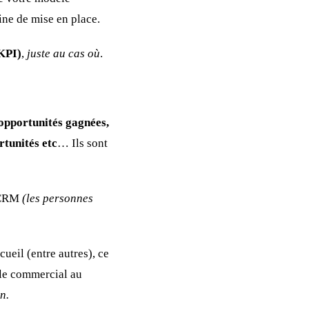
ine de mise en place.
(KPI)
,
juste au cas où
.
pportunités gagnées,
rtunités etc
… Ils sont
n CRM
(les personnes
ueil (entre autres), ce
èle commercial au
n.