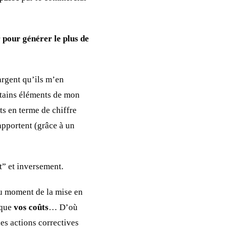
r pour générer le plus de
argent qu’ils m’en
ertains éléments de mon
ts en terme de chiffre
apportent (grâce à un
t” et inversement.
au moment de la mise en
 que
vos coûts
… D’où
les actions correctives