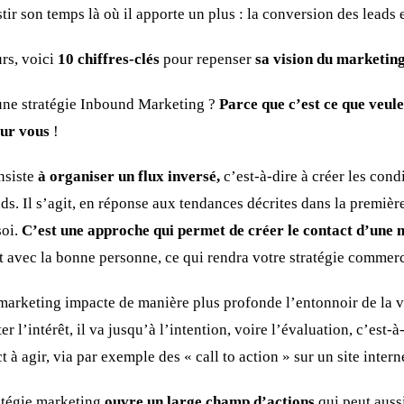
ir son temps là où il apporte un plus : la conversion des leads e
rs, voici
10 chiffres-clés
pour repenser
sa vision du marketing
une stratégie Inbound Marketing ?
Parce que c’est ce que veulen
our vous
!
nsiste
à organiser un flux inversé,
c’est-à-dire à créer les cond
ds. Il s’agit, en réponse aux tendances décrites dans la première 
soi.
C’est une approche qui permet de créer le contact d’une
 avec la bonne personne, ce qui rendra votre stratégie commerci
marketing impacte de manière plus profonde l’entonnoir de la ven
ter l’intérêt, il va jusqu’à l’intention, voire l’évaluation, c’est-à
ct à agir, via par exemple des « call to action » sur un site intern
ratégie marketing
ouvre un large champ d’actions
qui peut auss