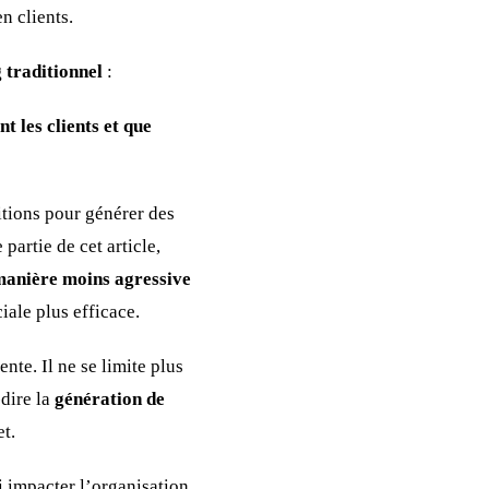
n clients.
 traditionnel
:
t les clients et que
itions pour générer des
partie de cet article,
 manière moins agressive
ale plus efficace.
te. Il ne se limite plus
-dire la
génération de
et.
i impacter l’organisation