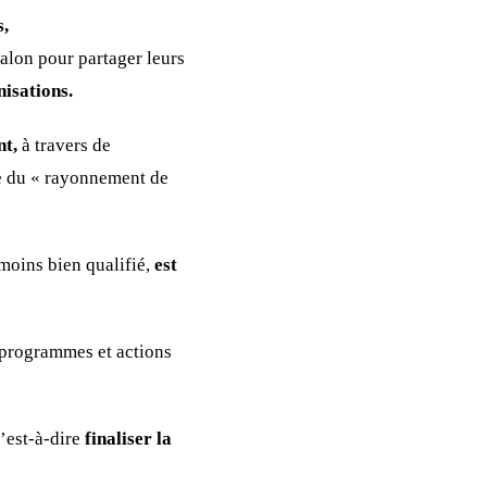
s,
salon pour partager leurs
isations.
nt,
à travers de
me du « rayonnement de
 moins bien qualifié,
est
s programmes et actions
’est-à-dire
finaliser la