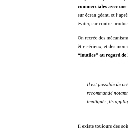
commerciales avec une s
sur écran géant, et l’ap
éviter, car contre-product
On recrée des mécanismes
être sérieux, et des mom
“inutiles” au regard de l
Il est possible de cr
recommandé notammen
impliqués, ils appli
Il existe toujours des so