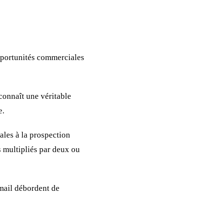
opportunités commerciales
connaît une véritable
e.
ales à la prospection
s multipliés par deux ou
 mail débordent de