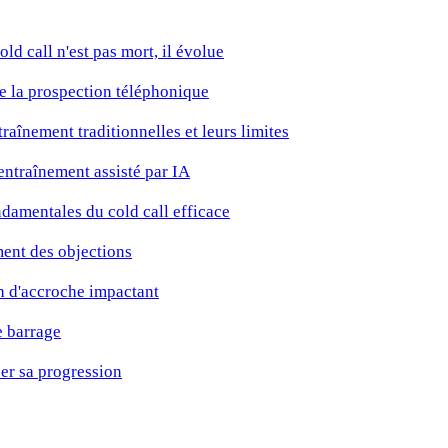
old call n'est pas mort, il évolue
de la prospection téléphonique
raînement traditionnelles et leurs limites
'entraînement assisté par IA
damentales du cold call efficace
ment des objections
h d'accroche impactant
e barrage
er sa progression