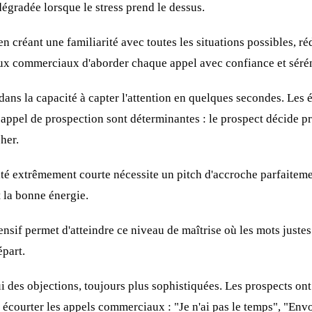
égradée lorsque le stress prend le dessus.
en créant une familiarité avec toutes les situations possibles, 
aux commerciaux d'aborder chaque appel avec confiance et sérén
dans la capacité à capter l'attention en quelques secondes. Les 
appel de prospection sont déterminantes : le prospect décide 
her.
ité extrêmement courte nécessite un pitch d'accroche parfaiteme
t la bonne énergie.
nsif permet d'atteindre ce niveau de maîtrise où les mots juste
épart.
lui des objections, toujours plus sophistiquées. Les prospects o
écourter les appels commerciaux : "Je n'ai pas le temps", "En