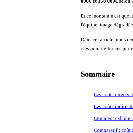
000€ et 150 000€
selon l
Et ce montant n'est que l
l'équipe, image dégradée
Dans cet article, nous dé
clés pour éviter ces perte
Sommaire
Les coûts directs 
Les coûts indirect
Comment calculer l
Comparatif : coût 