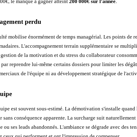
00€, le manque à gagner atteint
200 000€ sur l'année
.
nagement perdu
ulté mobilise énormément de temps managérial. Les points de r
madaires. L'accompagnement terrain supplémentaire se multipli
a gestion de la motivation et du stress du collaborateur consomm
 par reprendre lui-même certains dossiers pour limiter les dégât
erciaux de l'équipe ni au développement stratégique de l'activ
quipe
'équipe est souvent sous-estimé. La démotivation s'installe quand
 sans conséquence apparente. La surcharge suit naturellement l
le ou ses leads abandonnés. L'ambiance se dégrade avec des ten
ez ceux qui performent et ont l'impression de compenser.