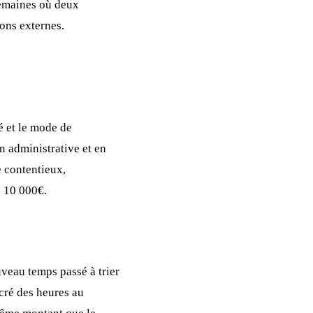
semaines où deux
ons externes.
é et le mode de
n administrative et en
e contentieux,
à 10 000€.
veau temps passé à trier
cré des heures au