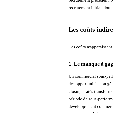
recrutement précédent. 
recrutement initial, doubl
Les coûts indir
Ces coûts n'apparaissen
1. Le manque à ga
Un commercial sous-perf
des opportunités non gén
closings ratés transforme
période de sous-performa
développement commercial