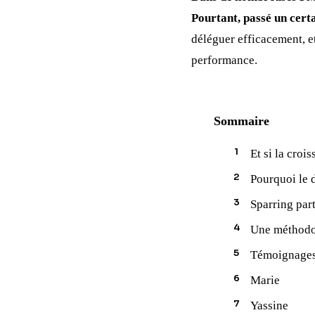
Pourtant, passé un certa
déléguer efficacement, e
performance.
Sommaire
Et si la cro
Pourquoi le 
Sparring par
Une méthodolo
Témoignages 
Marie
Yassine