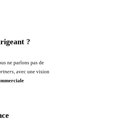
rigeant ?
ous ne parlons pas de
artners
, avec une vision
ommerciale
nce