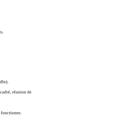
s.
dIn).
 cadré, réunion de
i fonctionne.