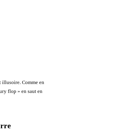
t illusoire. Comme en
ury flop » en saut en
erre