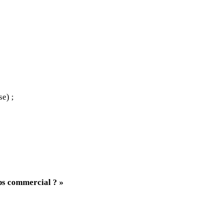
e) ;
mps commercial ? »